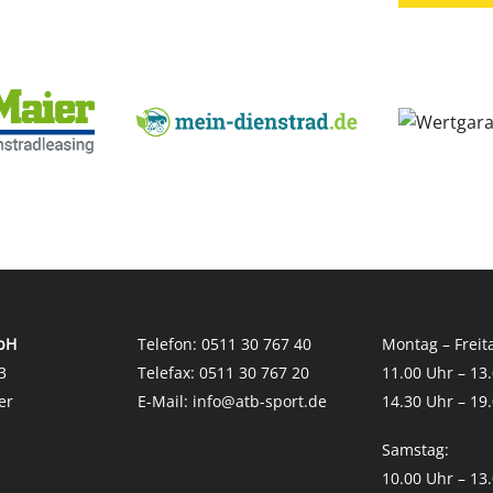
bH
Telefon:
0511 30 767 40
Montag – Freit
3
Telefax:
0511 30 767 20
11.00 Uhr – 13
er
E-Mail:
info@atb-sport.de
14.30 Uhr – 19
Samstag:
10.00 Uhr – 13