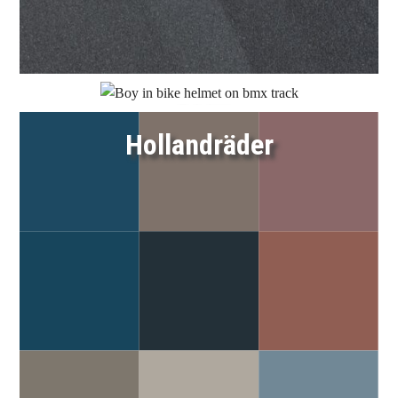
Link
BMX
Link
Hollandräder